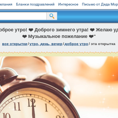
желания
Бланки поздравлений
Интересное
Письмо от Деда Мо
брое утро! ❤️ Доброго зимнего утра! ❤️ Желаю уд
❤️ Музыкальное пожелание ❤️"
все открытки
/
утро, день, вечер
/
доброе утро
/
эта открытка