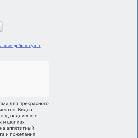
лание доброго утра
,
ями для прекрасного
ментов. Видео
 под надписью с
х и шапках
на аппетитный
та и пожелания