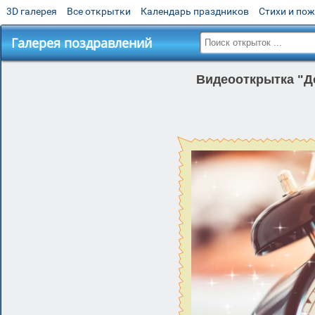
3D галерея
Все открытки
Календарь праздников
Стихи и по
Галерея поздравлений
Видеооткрытка "До