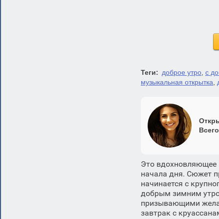
Теги:
доброе утро
,
с д
музыкальная открытка
,
Откры
Всего
Это вдохновляющее 
начала дня. Сюжет п
начинается с крупно
добрым зимним утро
призывающими желат
завтрак с круассан