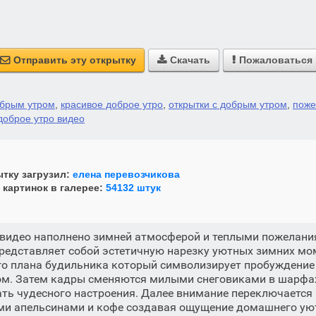
Отправить эту открытку
Скачать
Пожаловаться



обрым утром
,
красивое доброе утро
,
открытки с добрым утром
,
поже
доброе утро видео
тку загрузил:
елена перевозчикова
 картинок в галерее:
54132 штук
видео наполнено зимней атмосферой и теплыми пожелани
редставляет собой эстетичную нарезку уютных зимних мо
го плана будильника который символизирует пробуждение
м. Затем кадры сменяются милыми снеговиками в шарфа
ь чудесного настроения. Далее внимание переключается 
ами апельсинами и кофе создавая ощущение домашнего ую