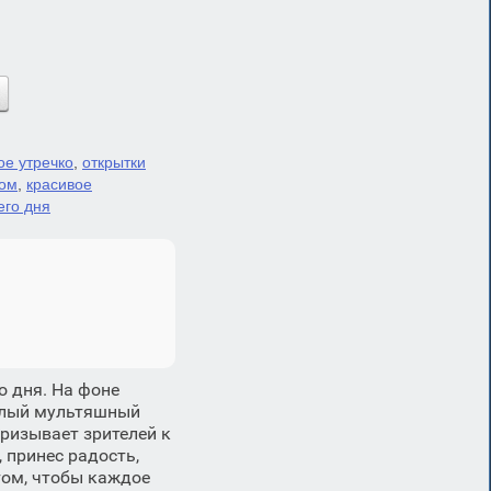
ое утречко
,
открытки
ром
,
красивое
его дня
о дня. На фоне
елый мультяшный
ризывает зрителей к
 принес радость,
том, чтобы каждое