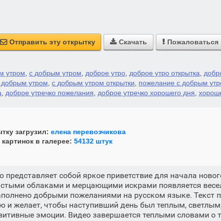
Отправить эту открытку
Скачать
Пожаловаться



м утром
,
с добрым утром
,
доброе утро
,
доброе утро открытка
,
добр
с добрым утром
,
с добрым утром открытки
,
пожелание с добрым ут
а
,
доброе утречко пожелания
,
доброе утречко хорошего дня
,
хорош
тку загрузил:
елена перевозчикова
 картинок в галерее:
54132 штук
о представляет собой яркое приветствие для начала новог
шистыми облаками и мерцающими искрами появляется вес
аполнено добрыми пожеланиями на русском языке. Текст п
 и желает, чтобы наступивший день был теплым, светлым,
зитивные эмоции. Видео завершается теплыми словами о 