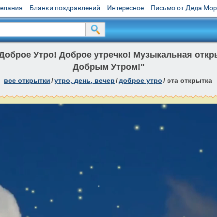
желания
Бланки поздравлений
Интересное
Письмо от Деда Мо
Доброе Утро! Доброе утречко! Музыкальная откр
Добрым Утром!"
все открытки
/
утро, день, вечер
/
доброе утро
/
эта открытка