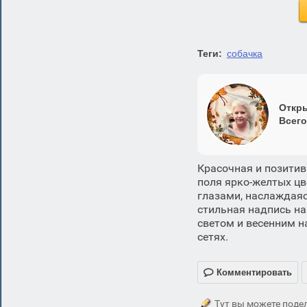
Теги:
собачка
Откры
Всего
Красочная и позитив
поля ярко-желтых цв
глазами, наслаждая
стильная надпись на
светом и весенним н
сетях.

Комментировать
Тут вы можете подел