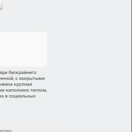
еди бескрайнего
ренной, с закрытыми
ожена крупная
ие наполнено теплом,
ра в социальных
втору: