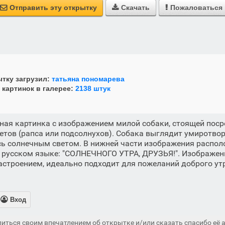
Отправить эту открытку
Скачать
Пожаловаться



тку загрузил:
татьяна пономарева
 картинок в галерее:
2138 штук
ная картинка с изображением милой собаки, стоящей поср
етов (рапса или подсолнухов). Собака выглядит умиротво
сь солнечным светом. В нижней части изображения распол
 русском языке: "СОЛНЕЧНОГО УТРА, ДРУЗЬЯ!". Изображен
астроением, идеально подходит для пожеланий доброго ут

Вход
иться своим впечатлением об открытке и/или сказать спасибо её а