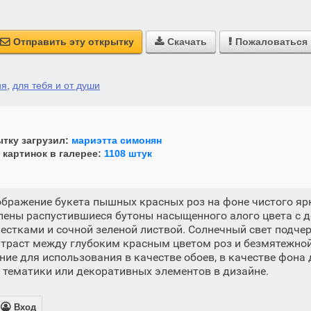
Отправить эту открытку
Скачать
Пожаловаться



ия
,
для тебя и от души
тку загрузил:
мариэтта симонян
 картинок в галерее:
1108 штук
ображение букета пышных красных роз на фоне чистого ярк
лены распустившиеся бутоны насыщенного алого цвета с 
стками и сочной зеленой листвой. Солнечный свет подчер
нтраст между глубоким красным цветом роз и безмятежной
ие для использования в качестве обоев, в качестве фона
 тематики или декоративных элементов в дизайне.

Вход