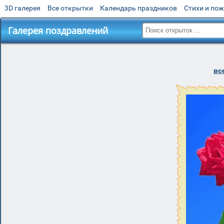
3D галерея
Все открытки
Календарь праздников
Стихи и по
Галерея поздравлений
вс