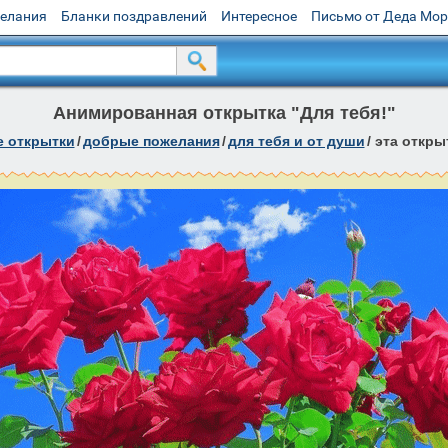
желания
Бланки поздравлений
Интересное
Письмо от Деда Мо
Анимированная открытка "Для тебя!"
е открытки
/
добрые пожелания
/
для тебя и от души
/
эта откры