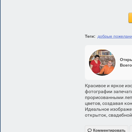
Теги:
добрые пожелан
Откры
Всего
Красивое и яркое из
фотографии запечат
прорисованными лепе
цветов, создавая ко
Идеальное изображен
открыток, свадебной

Комментировать