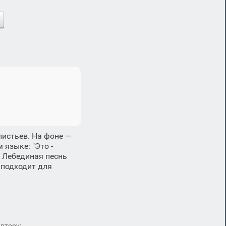
листьев. На фоне —
 языке: "Это -
, Лебединая песнь
 подходит для
втору: