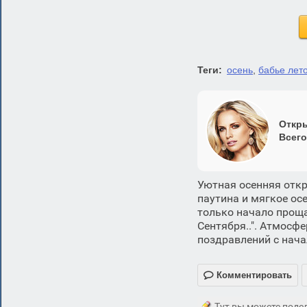
Теги:
осень
,
бабье лет
Откры
Всего
Уютная осенняя откр
паутина и мягкое ос
только начало прощан
Сентября..". Атмосф
поздравлений с нача

Комментировать
Тут вы можете подел