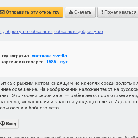
Отправить эту открытку
Скачать
Пожаловаться



о
,
доброе утро бабье лето
,
бабье лето доброе утро
тку загрузил:
светлана svetilo
 картинок в галерее:
1585 штук
ытка с рыжим котом, сидящим на качелях среди золотых 
еннее освещение. На изображении наложен текст на русском
ья, Это - осени серой заря — Бабье лето, пора отцветанья
ера тепла, меланхолии и красоты уходящего лета. Идеально
лом осени и бабьего лета.

Вход
иться своим впечатлением об открытке и/или сказать спасибо её а