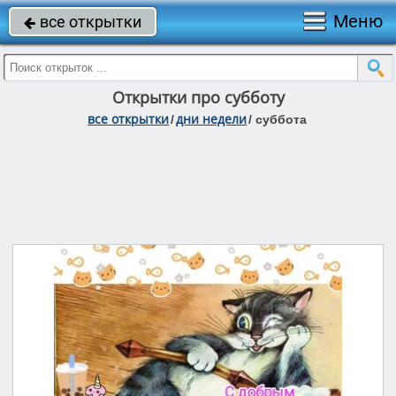
Меню
все открытки

Открытки про субботу
все открытки
дни недели
/
/
суббота