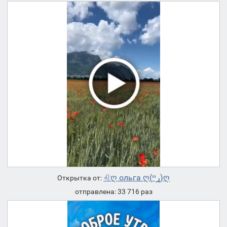
♌ღ ольга ღ(ړײ)ღ
Открытка от:
отправлена: 33 716 раз