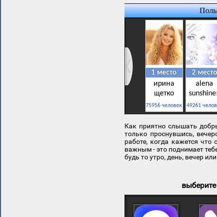
новый год
пока, до свидания
Как приятно слышать добры
только проснувшись, вечер
работе, когда кажется что 
важным - это поднимает теб
будь то утро, день, вечер или
выберите