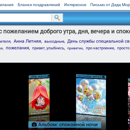
желания
Бланки поздравлений
Интересное
Письмо от Деда Мо
 пожеланием доброго утра, дня, вечера и спо
Анна Летняя
День службы специальной с
,
,
выходные
,
оителя
,
пожелания
,
,
,
,
привет, улыбнись
про настроение
просто
ки
приветик
Альбом: доброе утро

Альбом: добрый день

льбом: хорошего отдыха
Альбом: спокойной ночи
