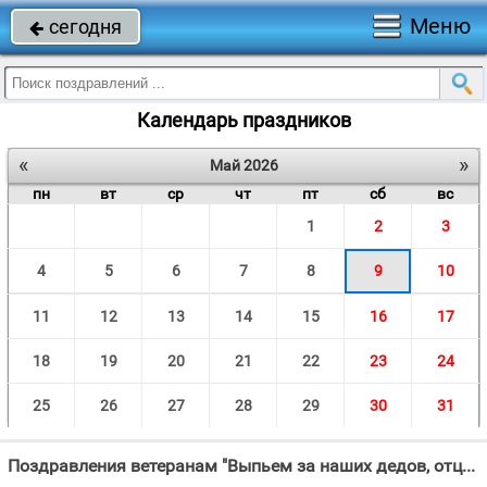
Меню
сегодня

Календарь праздников
«
»
Май 2026
пн
вт
ср
чт
пт
сб
вс
1
2
3
4
5
6
7
8
9
10
11
12
13
14
15
16
17
18
19
20
21
22
23
24
25
26
27
28
29
30
31
Поздравления ветеранам "Выпьем за наших дедов, отцов, братьев и за всех, кто воевал на полях сражений."