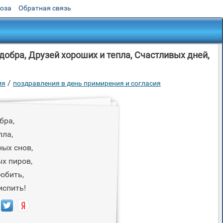
роза
Обратная связь
добра, Друзей хороших и тепла, Счастливых дней,
/
ия
поздравления в день примирения и согласия
бра,
пла,
ых снов,
х пиров,
любить,
испить!