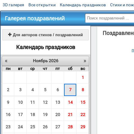
3D галерея
Все открытки
Календарь праздников
Стихи и по
Галерея поздравлений
Поздравлени

Для авторов стихов / поздравлений
Календарь праздников
п
«
»
Ноябрь 2026
пн
вт
ср
чт
пт
сб
вс
1
2
3
4
5
6
7
8
9
10
11
12
13
14
15
16
17
18
19
20
21
22
23
24
25
26
27
28
29