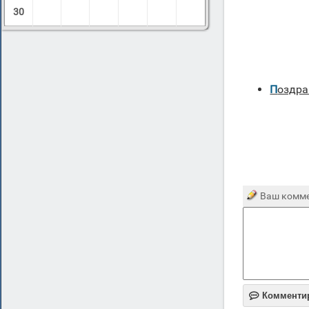
30
Поздр
Ваш комме

Комменти