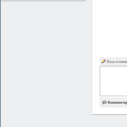
Ваш комме

Комменти