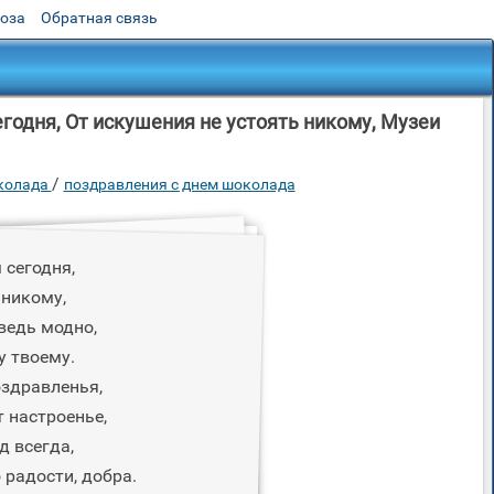
роза
Обратная связь
одня, От искушения не устоять никому, Музеи
/
колада
поздравления с днем шоколада
сегодня,
 никому,
ведь модно,
у твоему.
оздравленья,
 настроенье,
д всегда,
 радости, добра.