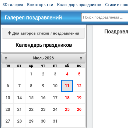
3D галерея
Все открытки
Календарь праздников
Стихи и по
Галерея поздравлений
Поздравл

Для авторов стихов / поздравлений
Календарь праздников
«
»
Июль 2026
пн
вт
ср
чт
пт
сб
вс
1
2
3
4
5
6
7
8
9
10
11
12
13
14
15
16
17
18
19
20
21
22
23
24
25
26
27
28
29
30
31