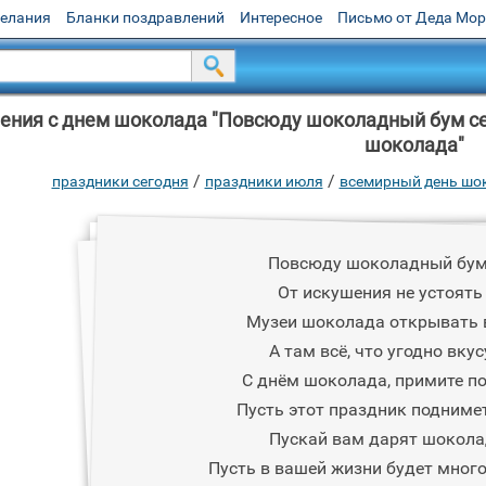
желания
Бланки поздравлений
Интересное
Письмо от Деда Мо
ения с днем шоколада "Повсюду шоколадный бум сег
шоколада"
/
/
праздники сегодня
праздники июля
всемирный день шо
Повсюду шоколадный бум 
От искушения не устоять
Музеи шоколада открывать 
А там всё, что угодно вкус
С днём шоколада, примите п
Пусть этот праздник поднимет
Пускай вам дарят шокола
Пусть в вашей жизни будет много