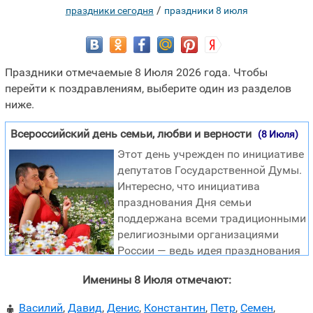
/
праздники сегодня
праздники 8 июля
Праздники отмечаемые 8 Июля 2026 года. Чтобы
перейти к поздравлениям, выберите один из разделов
ниже.
Всероссийский день семьи, любви и верности
(8 Июля)
Этот день учрежден по инициативе
депутатов Государственной Думы.
Интересно, что инициатива
празднования Дня семьи
поддержана всеми традиционными
религиозными организациями
России — ведь идея празднования
Дня семьи, любви и верности не имеет
Именины 8 Июля отмечают:
конфессиональных границ. В каждой религии есть
примеры семейной верности и любви. Символично, что
Василий
,
Давид
,
Денис
,
Константин
,
Петр
,
Семен
,
