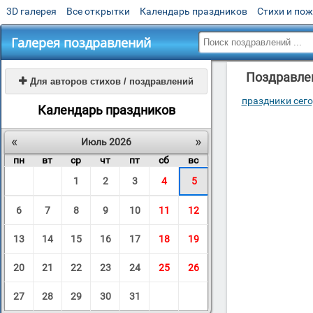
3D галерея
Все открытки
Календарь праздников
Стихи и по
Галерея поздравлений
Поздравлен

Для авторов стихов / поздравлений
праздники сег
Календарь праздников
«
»
Июль 2026
пн
вт
ср
чт
пт
сб
вс
1
2
3
4
5
6
7
8
9
10
11
12
13
14
15
16
17
18
19
20
21
22
23
24
25
26
27
28
29
30
31