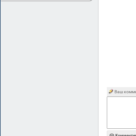
Ваш комме

Комменти