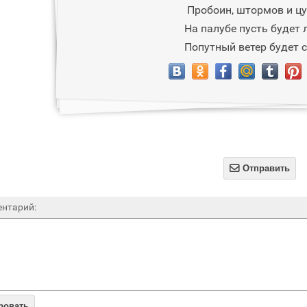
Пробоин, штормов и ц
На палубе пусть будет 
Попутный ветер будет с

Отправить
нтарий:
ровать