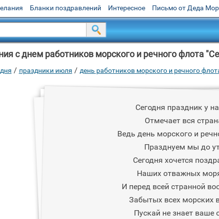
желания
Бланки поздравлений
Интересное
Письмо от Деда Мо
ия с днем работников морского и речного флота "Се
/
/
одня
праздники июля
день работников морского и речного фло
Сегодня праздник у на
Отмечает вся стран
Ведь день морского и речн
Празднуем мы до у
Сегодня хочется поздр
Наших отважных моря
И перед всей странной во
Забытых всех морских 
Пускай не знает ваше 