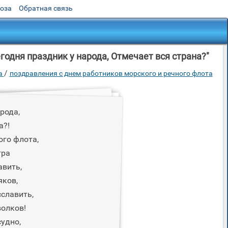
роза
Обратная связь
годня праздник у народа, Отмечает вся страна?"
/
та
поздравления с днем работников морского и речного флота
рода,
а?!
ого флота,
тра
авить,
ков,
сславить,
волков!
судно,