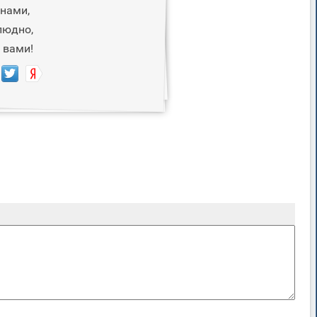
унами,
людно,
 вами!