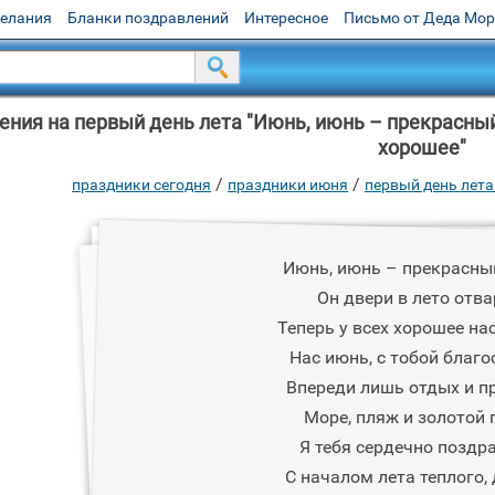
желания
Бланки поздравлений
Интересное
Письмо от Деда Мо
ния на первый день лета "Июнь, июнь – прекрасный 
хорошее"
/
/
праздники сегодня
праздники июня
первый день лета
Июнь, июнь – прекрасны
Он двери в лето отва
Теперь у всех хорошее на
Нас июнь, с тобой благо
Впереди лишь отдых и пр
Море, пляж и золотой 
Я тебя сердечно поздр
С началом лета теплого,