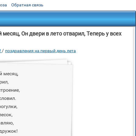
роза
Обратная связь
месяц, Он двери в лето отварил, Теперь у всех
/
!
поздравления на первый день лета
й месяц,
рил,
строение,
словил.
огулки,
песок,
авляю,
 дружок!