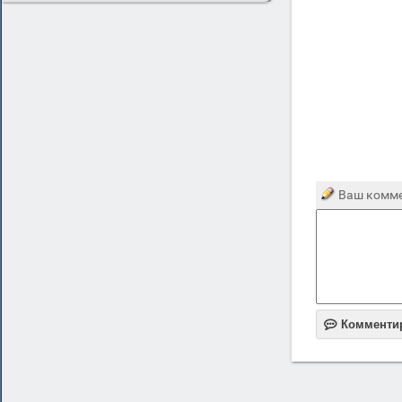
Ваш комме

Комменти