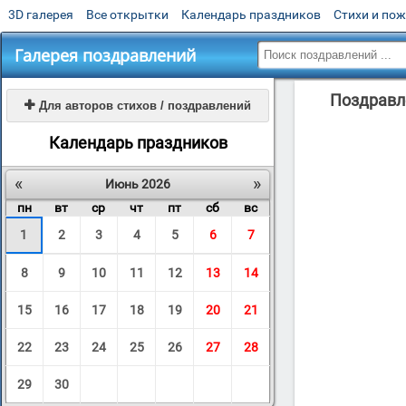
3D галерея
Все открытки
Календарь праздников
Стихи и по
Галерея поздравлений
Поздравле

Для авторов стихов / поздравлений
Календарь праздников
«
»
Июнь 2026
пн
вт
ср
чт
пт
сб
вс
1
2
3
4
5
6
7
8
9
10
11
12
13
14
15
16
17
18
19
20
21
22
23
24
25
26
27
28
29
30