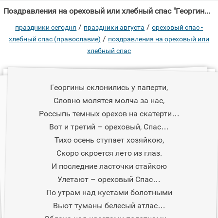
Поздравления на ореховый или хлебный спас "Георгины склонились у паперти, Словно молятся молча за нас, Россыпь темных"
/
/
праздники сегодня
праздники августа
ореховый спас -
/
хлебный спас (православие)
поздравления на ореховый или
хлебный спас
Георгины склонились у паперти,
Словно молятся молча за нас,
Россыпь темных орехов на скатерти…
Вот и третий – ореховый, Спас…
Тихо осень ступает хозяйкою,
Скоро скроется лето из глаз.
И последние ласточки стайкою
Улетают – ореховый Спас…
По утрам над кустами болотными
Вьют туманы белесый атлас…