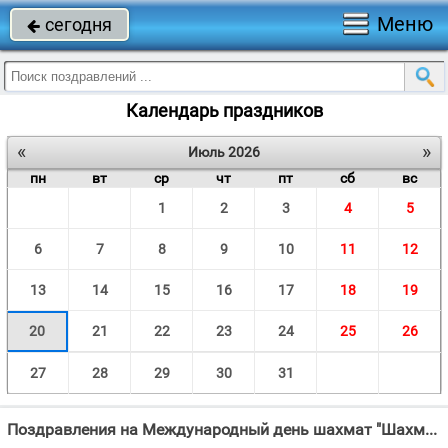
Меню
сегодня

Календарь праздников
«
»
Июль 2026
пн
вт
ср
чт
пт
сб
вс
1
2
3
4
5
6
7
8
9
10
11
12
13
14
15
16
17
18
19
20
21
22
23
24
25
26
27
28
29
30
31
Поздравления на Международный день шахмат "Шахматистов поздравляем, Всем талантам мы желаем: Стать стратегами успешно,"