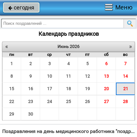
Меню
сегодня

Календарь праздников
«
»
Июнь 2026
пн
вт
ср
чт
пт
сб
вс
1
2
3
4
5
6
7
8
9
10
11
12
13
14
15
16
17
18
19
20
21
22
23
24
25
26
27
28
29
30
Поздравления на день медицинского работника "поздравления на день медика В гололед я поскользнулся Только в клинике очнулся "