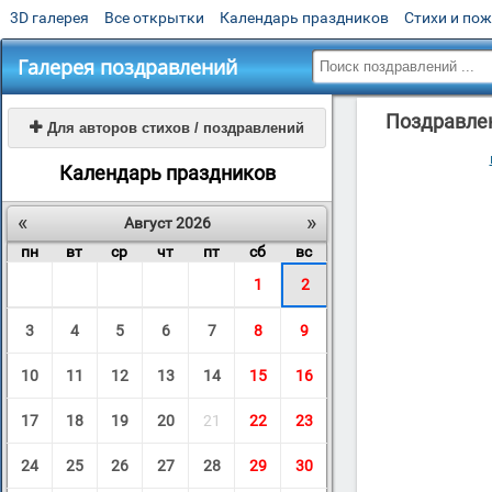
3D галерея
Все открытки
Календарь праздников
Стихи и по
Галерея поздравлений
Поздравлен

Для авторов стихов / поздравлений
Календарь праздников
«
»
Август 2026
пн
вт
ср
чт
пт
сб
вс
1
2
3
4
5
6
7
8
9
10
11
12
13
14
15
16
17
18
19
20
21
22
23
24
25
26
27
28
29
30