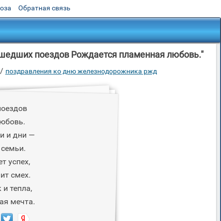
роза
Обратная связь
шедших поездов Рождается пламенная любовь."
/
поздравления ко дню железнодорожника ржд
поездов
юбовь.
и и дни —
 семьи.
т успех,
ит смех.
и тепла,
ая мечта.