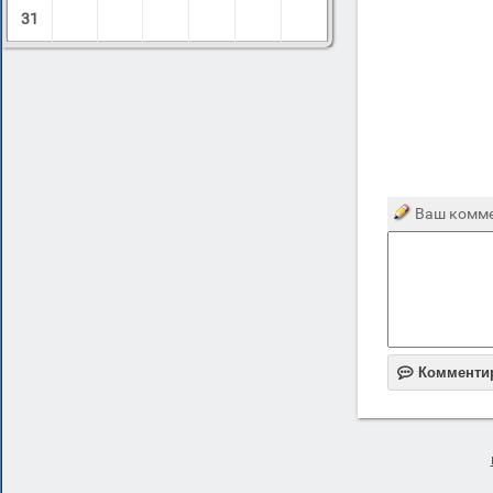
31
Ваш комме

Комменти