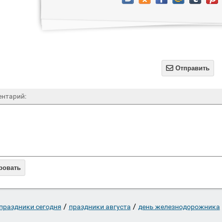

Отправить
нтарий:
ровать
/
/
праздники сегодня
праздники августа
день железнодорожника