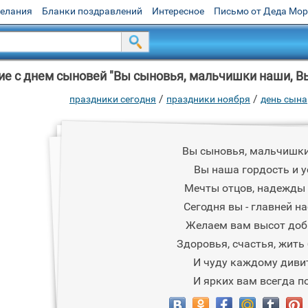
желания
Бланки поздравлений
Интересное
Письмо от Деда Мо
е с днем сыновей "Вы сыновья, мальчишки наши, Вы
/
/
праздники сегодня
праздники ноября
день сына
Вы сыновья, мальчишки
Вы наша гордость и у
Мечты отцов, надежды
Сегодня вы - главней на
Желаем вам высот доб
Здоровья, счастья, жить 
И чуду каждому диви
И ярких вам всегда п