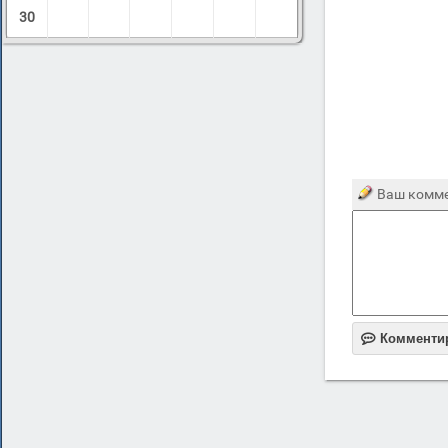
30
Ваш комме

Комменти