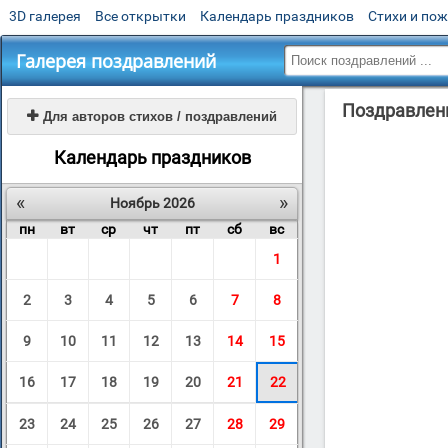
3D галерея
Все открытки
Календарь праздников
Стихи и по
Галерея поздравлений
Поздравлени

Для авторов стихов / поздравлений
Календарь праздников
«
»
Ноябрь 2026
пн
вт
ср
чт
пт
сб
вс
1
2
3
4
5
6
7
8
9
10
11
12
13
14
15
16
17
18
19
20
21
22
23
24
25
26
27
28
29