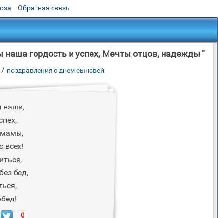
роза
Обратная связь
 наша гордость и успех, Мечты отцов, надежды "
/
поздравления с днем сыновей
 наши,
спех,
 мамы,
с всех!
иться,
без бед,
ться,
обед!