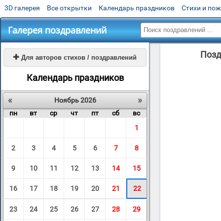
3D галерея
Все открытки
Календарь праздников
Стихи и по
Галерея поздравлений
Позд

Для авторов стихов / поздравлений
Календарь праздников
«
»
Ноябрь 2026
пн
вт
ср
чт
пт
сб
вс
1
2
3
4
5
6
7
8
9
10
11
12
13
14
15
16
17
18
19
20
21
22
23
24
25
26
27
28
29