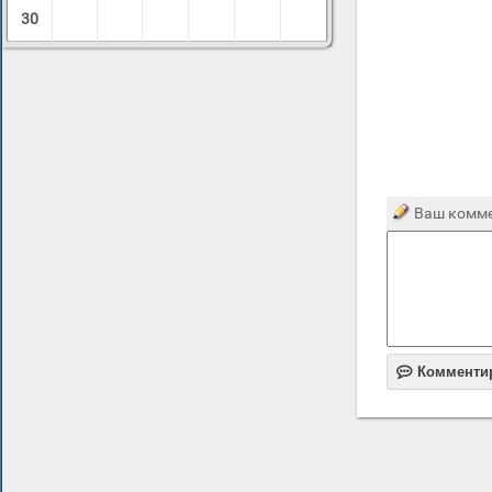
30
Ваш комме

Комменти