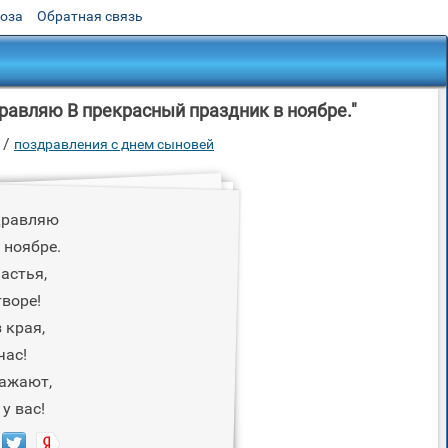
роза
Обратная связь
равляю В прекрасный праздник в ноябре."
/
поздравления с днем сыновей
дравляю
 ноябре.
астья,
воре!
 края,
час!
важают,
у вас!