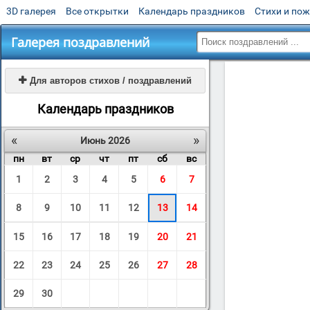
3D галерея
Все открытки
Календарь праздников
Стихи и по
Галерея поздравлений

Для авторов стихов / поздравлений
Календарь праздников
«
»
Июнь 2026
пн
вт
ср
чт
пт
сб
вс
1
2
3
4
5
6
7
8
9
10
11
12
13
14
15
16
17
18
19
20
21
22
23
24
25
26
27
28
29
30