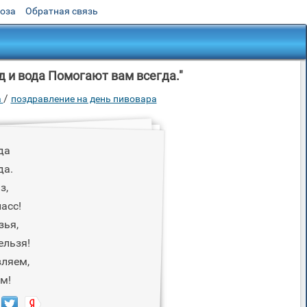
роза
Обратная связь
д и вода Помогают вам всегда."
/
а
поздравление на день пивовара
да
да.
з,
асс!
зья,
ельзя!
вляем,
м!