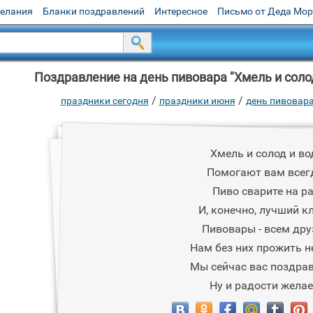
желания
Бланки поздравлений
Интересное
Письмо от Деда Мо
Поздравление на день пивовара "Хмель и соло
/
/
праздники сегодня
праздники июня
день пивовар
Хмель и солод и во
Помогают вам всег
Пиво сварите на ра
И, конечно, лучший кл
Пивовары - всем дру
Нам без них прожить н
Мы сейчас вас поздра
Ну и радости желае