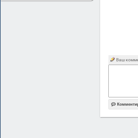
Ваш комме

Комменти