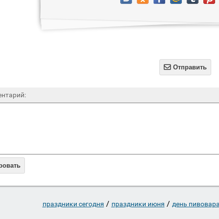

Отправить
нтарий:
ровать
/
/
праздники сегодня
праздники июня
день пивовар