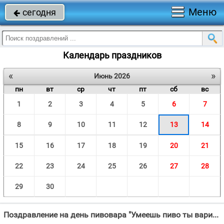
Меню
сегодня

Календарь праздников
«
»
Июнь 2026
пн
вт
ср
чт
пт
сб
вс
1
2
3
4
5
6
7
8
9
10
11
12
13
14
15
16
17
18
19
20
21
22
23
24
25
26
27
28
29
30
Поздравление на день пивовара "Умеешь пиво ты варить, Ты – пивовар, хвала и слава!"