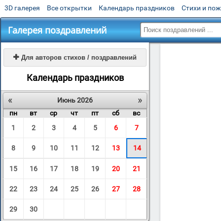
3D галерея
Все открытки
Календарь праздников
Стихи и по
Галерея поздравлений

Для авторов стихов / поздравлений
Календарь праздников
«
»
Июнь 2026
пн
вт
ср
чт
пт
сб
вс
1
2
3
4
5
6
7
8
9
10
11
12
13
14
15
16
17
18
19
20
21
22
23
24
25
26
27
28
29
30