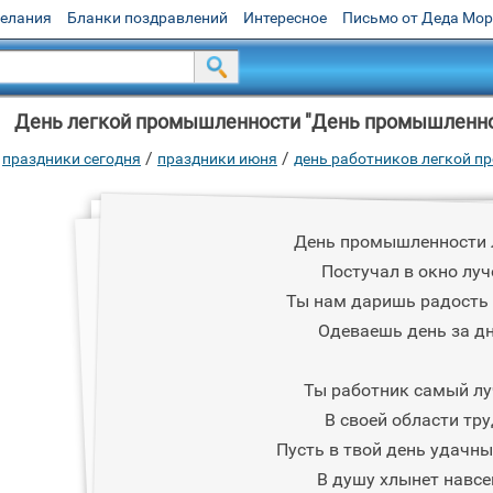
желания
Бланки поздравлений
Интересное
Письмо от Деда Мо
День легкой промышленности "День промышленност
/
/
праздники сегодня
праздники июня
день работников легкой 
День промышленности 
Постучал в окно луч
Ты нам даришь радость 
Одеваешь день за д
Ты работник самый л
В своей области тру
Пусть в твой день удачны
В душу хлынет навсе