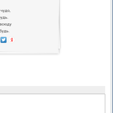
чудо,
удь.
овсюду
будь.