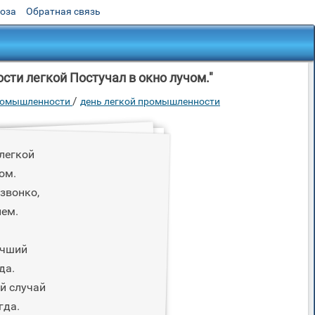
роза
Обратная связь
и легкой Постучал в окно лучом."
/
промышленности
день легкой промышленности
легкой
ом.
звонко,
нем.
учший
да.
й случай
гда.