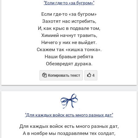
"Если где-то «за бугром»"
Если где-то «за бугром»
Захотят нас истребить,
И, как крыс в подвале том,
Химией начнут травить,
Ничего у них не выйдет.
Скажем так «кишка тонка».
Наши бравые ребята
Обезвредят дурака.


Копировать текст
4
"Для каждых войск есть много разных дат"
Для каждых войск есть много разных дат,
А в ноябре мы поздравляем тех солдат,