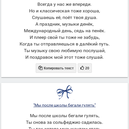
Всегда у нас же впереди.
Но и классическая тоже хороша,
Слушаешь её, поёт твоя душа.
А праздник, музыки денёк,
Международный день, сядь на пенёк.
И плеер свой ты тоже не забудь,
Когда ты отправляешься в далёкий путь.
Ты музыку свою любимую послушай,
И поздравок мой этот тоже слушай.


Копировать текст
20
"Мы после школы бегали гулять"
Мы после школы бегали гулять,
Ты снова за сольфеджио садилась.
Ты так хотела музыкантом стать