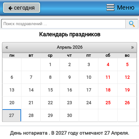
Меню
сегодня

Календарь праздников
«
»
Апрель 2026
пн
вт
ср
чт
пт
сб
вс
1
2
3
4
5
6
7
8
9
10
11
12
13
14
15
16
17
18
19
20
21
22
23
24
25
26
27
28
29
30
День нотариата . В 2027 году отмечают 27 Апреля.