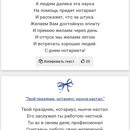
А людям далека эта наука
На помощь придет нотариат
И расскажет, что за штука.
Желаем Вам достойную оплату
И премию желаем через день
И отпуск мы желаем летом
И встречать хороших людей.
С днем нотариата!


Копировать текст
20
"Твой праздник, нотариус, нынче настал."
Твой праздник, нотариус, нынче настал.
Его заслужил ты работою честной.
Ты ас в своем деле, профессионал
Считаешь работу свою интересной.