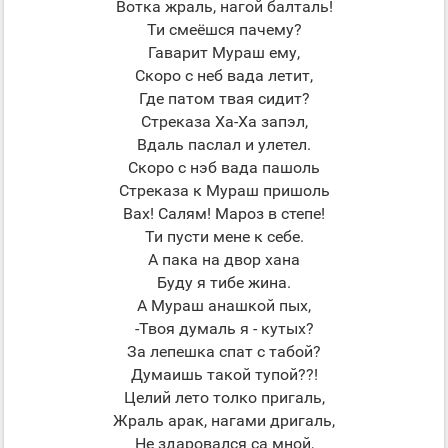
Вотка жраль, нагой балталь!
Ти смеёшся пачему?
Гаварит Мураш ему,
Скоро с неб вада летит,
Где патом твая сидит?
Стреказа Ха-Ха запэл,
Вдаль паслал и улетел.
Скоро с нэб вада пашоль
Стреказа к Мураш пришоль
Вах! Салям! Мароз в степе!
Ти пусти мене к себе.
А пака на двор хана
Буду я тибе жина.
А Мураш анашкой пых,
-Твоя думаль я - кутых?
За лепешка спат с табой?
Думаишь такой тупой??!
Целий лето толко пригаль,
Жраль арак, нагами дригаль,
Не здаровался са мной,