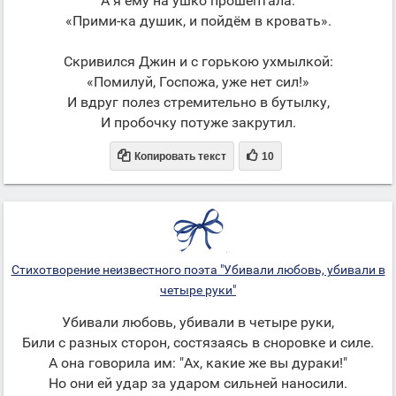
А я ему на ушко прошептала:
«Прими-ка душик, и пойдём в кровать».
Скривился Джин и с горькою ухмылкой:
«Помилуй, Госпожа, уже нет сил!»
И вдруг полез стремительно в бутылку,
И пробочку потуже закрутил.


Копировать текст
10
Стихотворение неизвестного поэта "Убивали любовь, убивали в
четыре руки"
Убивали любовь, убивали в четыре руки,
Били с разных сторон, состязаясь в сноровке и силе.
А она говорила им: "Ах, какие же вы дураки!"
Но они ей удар за ударом сильней наносили.