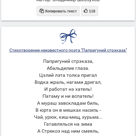


Копировать текст
118
Стихотворение неизвестного поэта "Папригуний стрэказа"
Папригуний стрэказа,
Абальделие глаза.
Цэлий лэта толка пригал
Водка жраль, нагами дригал,
И работат нэ хатель!
Патаму и ни вспатель!
А мураш завскладам биль,
В юрта он в мешках насиль -
Чай, урюк, киш-мищ, хурьма...
Гатавлялься на зима
А Стрекоз над ним смеяль,