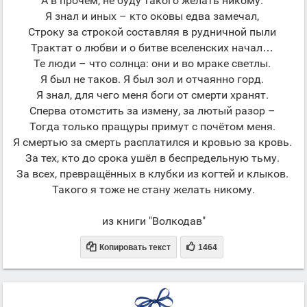
А в прочем, не буду такого желать никому.
Я знал и иных – кто оковы едва замечал,
Строку за строкой составляя в рудничной пыли
Трактат о любви и о битве вселенских начал…
Те люди – что солнца: они и во мраке светлы.
Я был не таков. Я был зол и отчаянно горд.
Я знал, для чего меня боги от смерти хранят.
Сперва отомстить за измену, за лютый разор –
Тогда только пращуры примут с почётом меня.
Я смертью за смерть расплатился и кровью за кровь.
За тех, кто до срока ушёл в беспредельную тьму.
За всех, превращённых в клубки из когтей и клыков.
Такого я тоже не стану желать никому.
из книги "Волкодав"


Копировать текст
1464