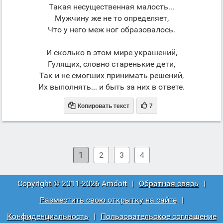
Такая несущественная малость...
Мужчину же не то определяет,
Что у него меж ног образовалось.
И сколько в этом мире украшений,
Гулящих, словно старенькие дети,
Так и не смогших принимать решений,
Их выполнять... и быть за них в ответе.


Копировать текст
7
1
2
3
4
Copyright © 2011-2026 Amdoit
|
Обратная связь
|
Разместить свою открытку на сайте
|
Конфиденциальность
|
Пользовательское соглашение