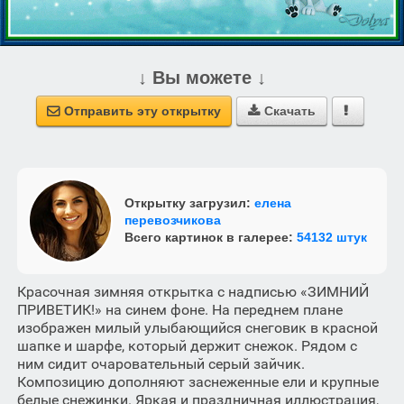
↓ Вы можете ↓
Отправить эту открытку
Скачать



Открытку загрузил:
елена
перевозчикова
Всего картинок в галерее:
54132 штук
Красочная зимняя открытка с надписью «ЗИМНИЙ
ПРИВЕТИК!» на синем фоне. На переднем плане
изображен милый улыбающийся снеговик в красной
шапке и шарфе, который держит снежок. Рядом с
ним сидит очаровательный серый зайчик.
Композицию дополняют заснеженные ели и крупные
белые снежинки. Яркая и праздничная иллюстрация,