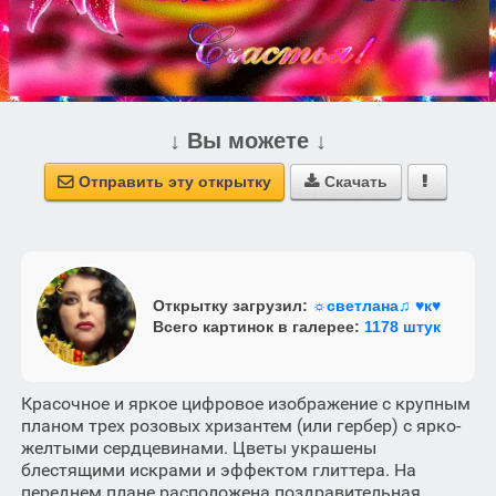
↓ Вы можете ↓
Отправить эту открытку
Скачать



Открытку загрузил:
☼светлана♫ ♥к♥
Всего картинок в галерее:
1178 штук
Красочное и яркое цифровое изображение с крупным
планом трех розовых хризантем (или гербер) с ярко-
желтыми сердцевинами. Цветы украшены
блестящими искрами и эффектом глиттера. На
переднем плане расположена поздравительная