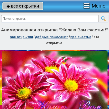
Меню
все открытки

Анимированная открытка "Желаю Вам счастья!"
все открытки
/
добрые пожелания
/
про счастье
/
эта
открытка