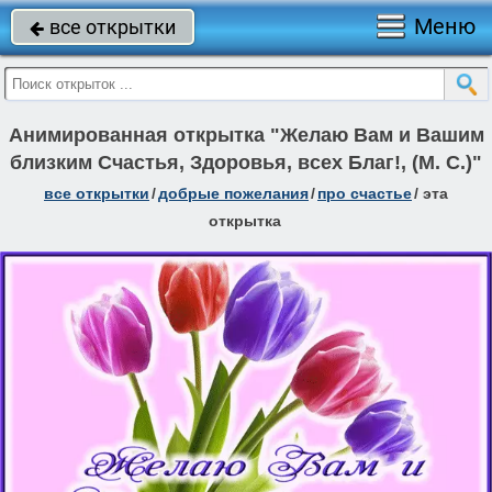
Меню
все открытки

Анимированная открытка "Желаю Вам и Вашим
близким Счастья, Здоровья, всех Благ!, (М. С.)"
все открытки
/
добрые пожелания
/
про счастье
/
эта
открытка