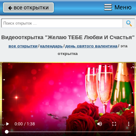
Меню
все открытки

Видеооткрытка "Желаю ТЕБЕ Любви И Счастья"
все открытки
/
календарь
/
день святого валентина
/
эта
открытка