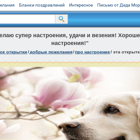
желания
Бланки поздравлений
Интересное
Письмо от Деда Мо
лаю супер настроения, удачи и везения! Хороше
настроения!"
се открытки
/
добрые пожелания
/
про настроение
/
эта открытк