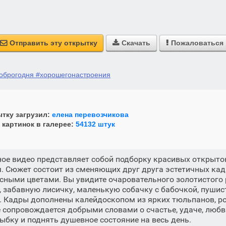
Отправить эту открытку
Скачать
Пожаловаться



оброгодня #хорошегонастроения
тку загрузил:
елена перевозчикова
 картинок в галерее:
54132 штук
ное видео представляет собой подборку красивых открыт
. Сюжет состоит из сменяющих друг друга эстетичных ка
ными цветами. Вы увидите очаровательного золотистого 
 забавную лисичку, маленькую собачку с бабочкой, пушис
. Кадры дополнены калейдоскопом из ярких тюльпанов, ро
сопровождается добрыми словами о счастье, удаче, любви
ыбку и поднять душевное состояние на весь день.