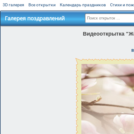
3D галерея
Все открытки
Календарь праздников
Стихи и по
Галерея поздравлений
Видеооткрытка "Же
в