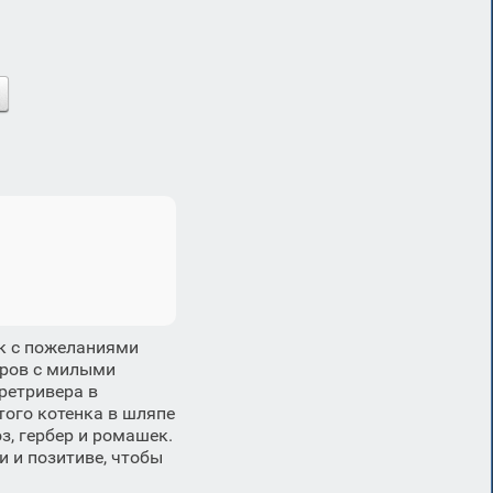
ок с пожеланиями
дров с милыми
ретривера в
того котенка в шляпе
з, гербер и ромашек.
 и позитиве, чтобы