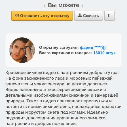
↓ Вы можете ↓
Отправить эту открытку
Скачать



Открытку загрузил:
фарид *****)))
Всего картинок в галерее:
13010 штук
Красивое зимнее видео с настроением доброго утра.
На фоне заснеженного леса и морозных пейзажей
запечатлены яркие снегири на ветках деревьев.
Видео наполнено атмосферой зимней сказки с
детальными изображениями снежинок и замерзшей
природы. Текст в видео приглашает проснуться и
встретить новый зимний день, наслаждаясь красотой
природы и хрустом снега под ногами. Идеально
подходит для создания праздничного зимнего
настроения и добрых пожеланий.