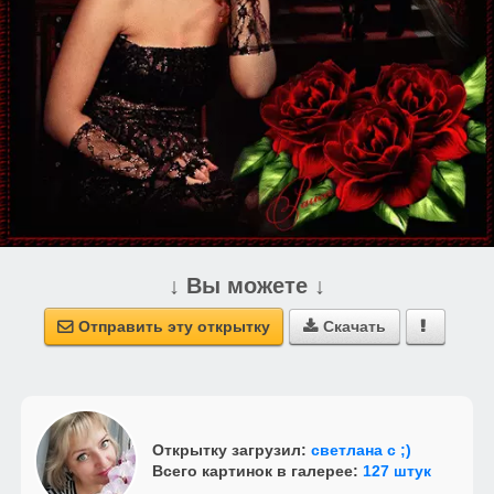
↓ Вы можете ↓
Отправить эту открытку
Скачать



Открытку загрузил:
светлана с ;)
Всего картинок в галерее:
127 штук