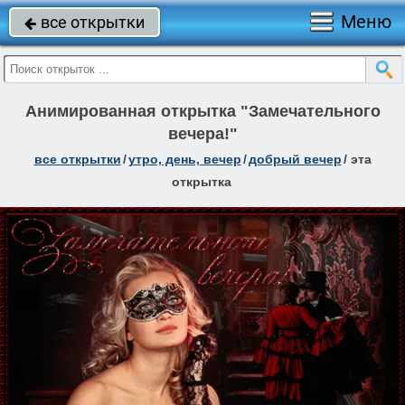
Меню
все открытки

Анимированная открытка "Замечательного
вечера!"
все открытки
/
утро, день, вечер
/
добрый вечер
/
эта
открытка