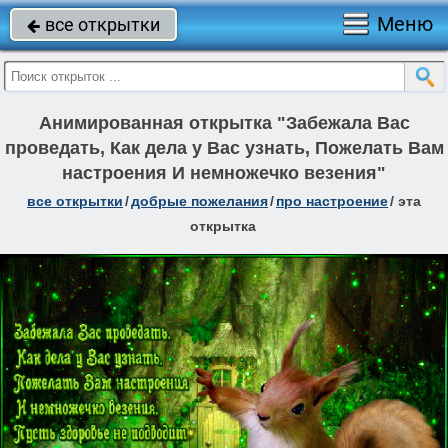
Меню
все открытки

Анимированная открытка "Забежала Вас
проведать, Как дела у Вас узнать, Пожелать Вам
настроения И немножечко везения"
все открытки
/
добрые пожелания
/
про настроение
/
эта
открытка