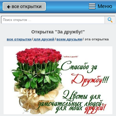
Меню
все открытки

Открытка "За дружбу!"
все открытки
/
для друзей
/
всем друзьям
/
эта открытка