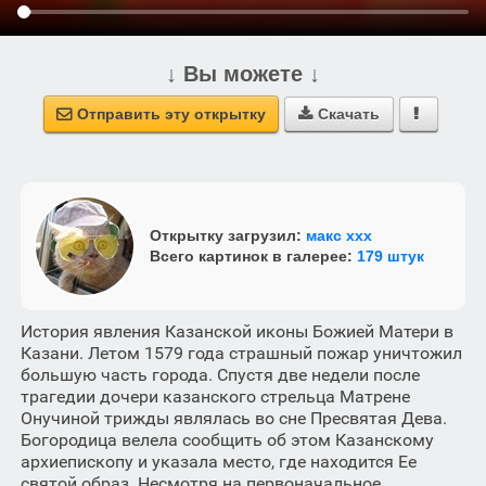
↓ Вы можете ↓
Отправить эту открытку
Скачать



Открытку загрузил:
макс ххх
Всего картинок в галерее:
179 штук
История явления Казанской иконы Божией Матери в
Казани. Летом 1579 года страшный пожар уничтожил
большую часть города. Спустя две недели после
трагедии дочери казанского стрельца Матрене
Онучиной трижды являлась во сне Пресвятая Дева.
Богородица велела сообщить об этом Казанскому
архиепископу и указала место, где находится Ее
святой образ. Несмотря на первоначальное