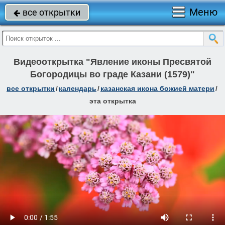
Меню
все открытки

Видеооткрытка "Явление иконы Пресвятой
Богородицы во граде Казани (1579)"
все открытки
/
календарь
/
казанская икона божией матери
/
эта открытка