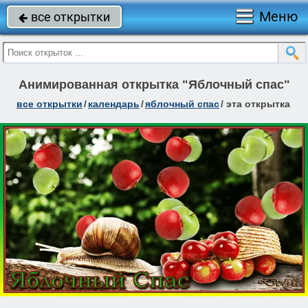
Меню
все открытки

Анимированная открытка "Яблочный спас"
все открытки
/
календарь
/
яблочный спас
/
эта открытка