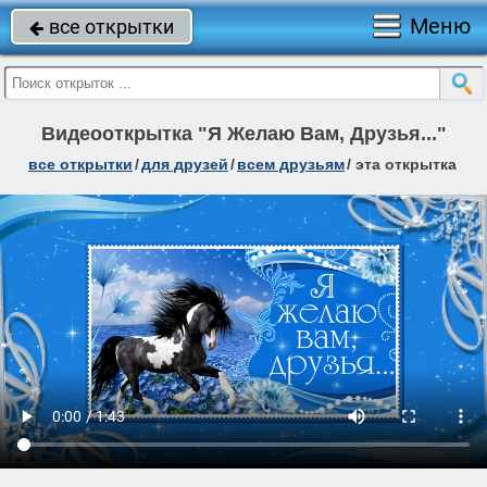
Меню
все открытки

Видеооткрытка "Я Желаю Вам, Друзья..."
все открытки
/
для друзей
/
всем друзьям
/
эта открытка