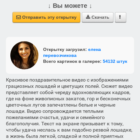
↓ Вы можете ↓
Отправить эту открытку
Скачать



Открытку загрузил:
елена
перевозчикова
Всего картинок в галерее:
54132 штук
Красивое поздравительное видео с изображениями
грациозных лошадей и цветущих полей. Сюжет видео
представляет собой череду вдохновляющих кадров,
где на фоне живописных закатов, гор и бесконечных
цветочных лугов запечатлены белые и черные
лошади. Видео сопровождается теплыми
пожеланиями счастья, удачи и семейного
благополучия. Текст на экране призывает к тому,
чтобы удача неслась к вам подобно резвой лошадке,
а жизнь была легкой, сладкой и полной приятных