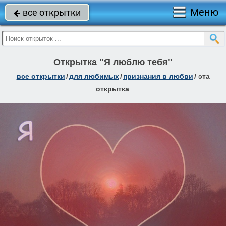
Меню
все открытки

Открытка "Я люблю тебя"
все открытки
/
для любимых
/
признания в любви
/
эта
открытка