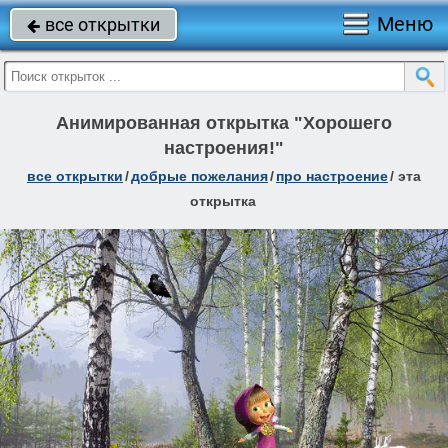
Меню
все открытки

Анимированная открытка "Хорошего
настроения!"
все открытки
/
добрые пожелания
/
про настроение
/
эта
открытка