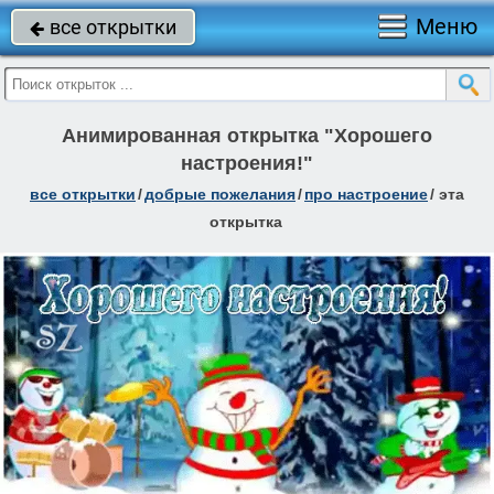
Меню
все открытки

Анимированная открытка "Хорошего
настроения!"
все открытки
/
добрые пожелания
/
про настроение
/
эта
открытка