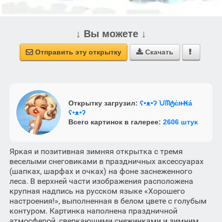
↓ Вы можете ↓
Отправить эту открытку
Скачать



Открытку загрузил:
ʕ•ᴥ•ʔ ᙀᗰტċዙ₭á
ʕ•ᴥ•ʔ
Всего картинок в галерее:
2606 штук
Яркая и позитивная зимняя открытка с тремя
веселыми снеговиками в праздничных аксессуарах
(шапках, шарфах и очках) на фоне заснеженного
леса. В верхней части изображения расположена
крупная надпись на русском языке «Хорошего
настроения!», выполненная в белом цвете с голубым
контуром. Картинка наполнена праздничной
атмосферой, сверкающими снежинками и зимним