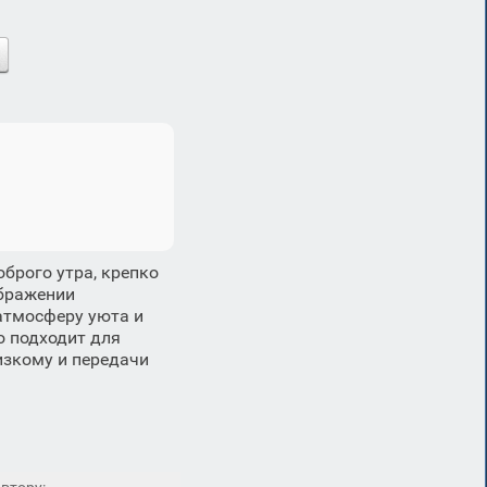
брого утра, крепко
ображении
атмосферу уюта и
о подходит для
изкому и передачи