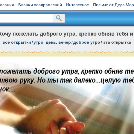
желания
Бланки поздравлений
Интересное
Письмо от Деда Мо
Хочу пожелать доброго утра, крепко обняв тебя и
все открытки
/
утро, день, вечер
/
доброе утро
/
эта открытка