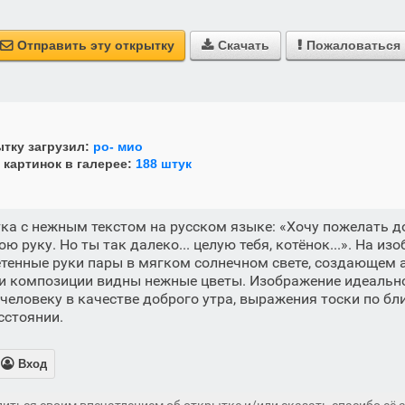
Отправить эту открытку
Скачать
Пожаловаться



тку загрузил:
ро- мио
 картинок в галерее:
188 штук
а с нежным текстом на русском языке: «Хочу пожелать до
ою руку. Но ты так далеко... целую тебя, котёнок...». На из
тенные руки пары в мягком солнечном свете, создающем 
ти композиции видны нежные цветы. Изображение идеальн
еловеку в качестве доброго утра, выражения тоски по бл
сстоянии.

Вход