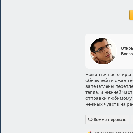
Откры
Всего
Романтичная открытк
обняв тебя и сжав тв
запечатлены перепле
тепла. В нижней час
отправки любимому ч
нежных чувств на ра

Комментировать