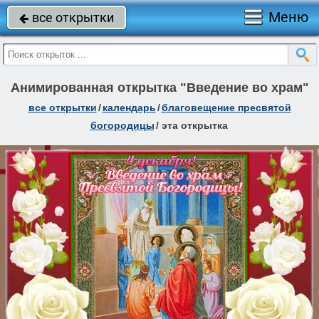
Меню
все открытки

Анимированная открытка "Введение во храм"
все открытки
/
календарь
/
благовещение пресвятой
богородицы
/
эта открытка