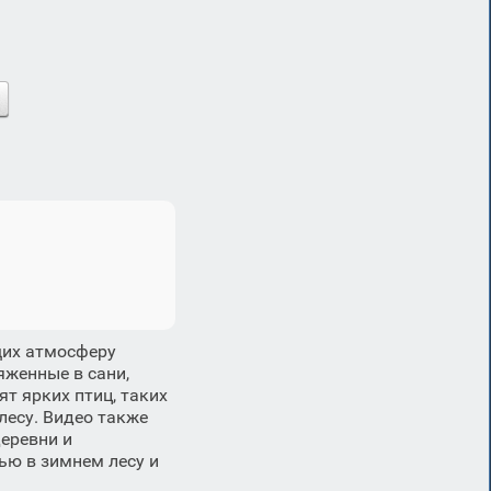
щих атмосферу
яженные в сани,
ят ярких птиц, таких
лесу. Видео также
еревни и
ю в зимнем лесу и