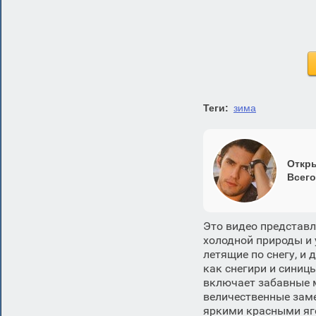
Теги:
зима
Откры
Всего
Это видео представ
холодной природы и 
летящие по снегу, и 
как снегири и синиц
включает забавные м
величественные зам
яркими красными яго