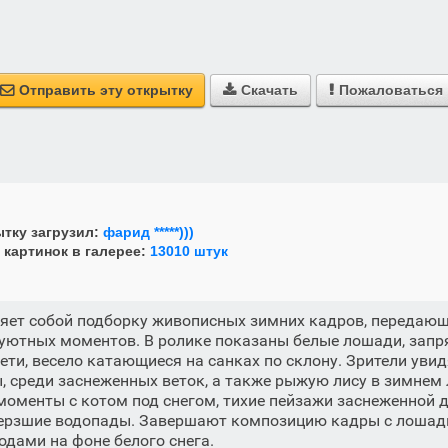
Отправить эту открытку
Скачать
Пожаловаться



тку загрузил:
фарид *****)))
 картинок в галерее:
13010 штук
ляет собой подборку живописных зимних кадров, передаю
уютных моментов. В ролике показаны белые лошади, запр
дети, весело катающиеся на санках по склону. Зрители увид
ы, среди заснеженных веток, а также рыжую лису в зимнем 
оменты с котом под снегом, тихие пейзажи заснеженной д
ерзшие водопады. Завершают композицию кадры с лошадь
дами на фоне белого снега.