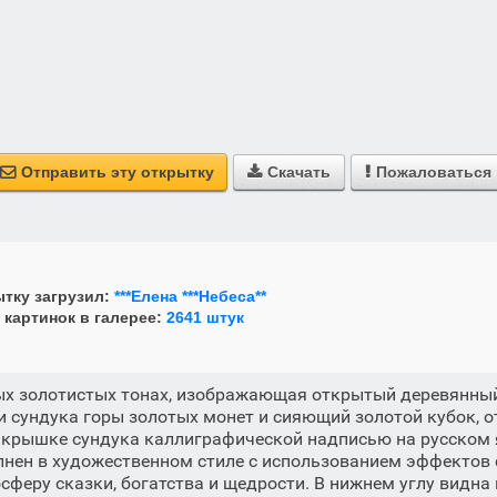
Отправить эту открытку
Скачать
Пожаловаться



тку загрузил:
***Елена ***Небеса**
 картинок в галерее:
2641 штук
ых золотистых тонах, изображающая открытый деревянный
 сундука горы золотых монет и сияющий золотой кубок, о
а крышке сундука каллиграфической надписью на русском 
лнен в художественном стиле с использованием эффектов 
осферу сказки, богатства и щедрости. В нижнем углу видна