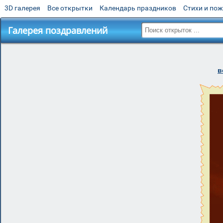
3D галерея
Все открытки
Календарь праздников
Стихи и по
Галерея поздравлений
в