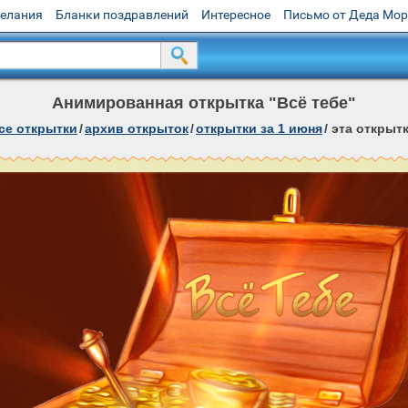
желания
Бланки поздравлений
Интересное
Письмо от Деда Мо
Анимированная открытка "Всё тебе"
се открытки
/
архив открыток
/
открытки за 1 июня
/
эта открыт