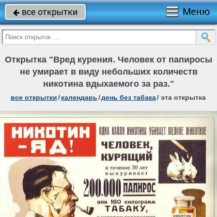
Меню
все открытки

Открытка "Вред курения. Человек от папиросы
не умирает в виду небольших количеств
никотина вдыхаемого за раз."
все открытки
/
календарь
/
день без табака
/
эта открытка