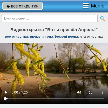
Меню
все открытки

Видеооткрытка "Вот и пришёл Апрель!"
все открытки
/
времена года
/
(сезон) весна
/
эта открытка