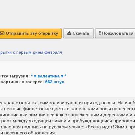
Отправить эту открытку
Скачать
Пожаловаться



крытки с первым днем февраля
тку загрузил:
* ♥ валентина ♥ *
 картинок в галерее:
662 штук
ельная открытка, символизирующая приход весны. На из
ы нежные фиолетовые цветы с капельками росы на лепест
 живописный зимний пейзаж с заснеженными деревьями и 
нтраст между уходящей зимой и пробуждающейся природой.
вляющая надпись на русском языке: «Весна идет! Зима п
и весеннего обновления.