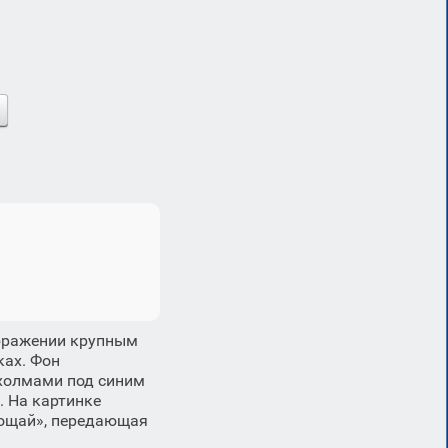
ображении крупным
ках. Фон
холмами под синим
 На картинке
рощай», передающая