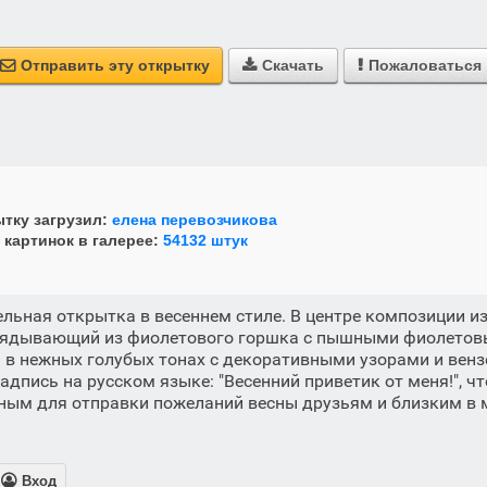
Отправить эту открытку
Скачать
Пожаловаться



тку загрузил:
елена перевозчикова
 картинок в галерее:
54132 штук
льная открытка в весеннем стиле. В центре композиции 
лядывающий из фиолетового горшка с пышными фиолето
в нежных голубых тонах с декоративными узорами и венз
дпись на русском языке: "Весенний приветик от меня!", чт
ным для отправки пожеланий весны друзьям и близким в 

Вход