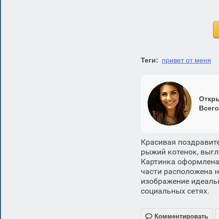
Теги:
привет от меня
Откры
Всего
Красивая поздравите
рыжий котенок, выг
Картинка оформлена 
части расположена на
изображение идеаль
социальных сетях.

Комментировать