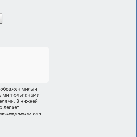
изображен милый
выми тюльпанами.
елями. В нижней
о делает
мессенджерах или