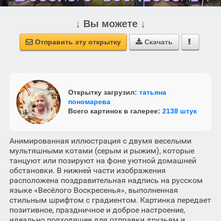
↓ Вы можете ↓
Отправить эту открытку
Скачать



Открытку загрузил:
татьяна
пономарева
Всего картинок в галерее:
2138 штук
Анимированная иллюстрация с двумя веселыми
мультяшными котами (серым и рыжим), которые
танцуют или позируют на фоне уютной домашней
обстановки. В нижней части изображения
расположена поздравительная надпись на русском
языке «Весёлого Воскресенья», выполненная
стильным шрифтом с градиентом. Картинка передает
позитивное, праздничное и доброе настроение,
идеально подходящее для отправки друзьям и