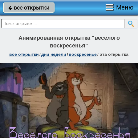
Меню
все открытки

Анимированная открытка "веселого
воскресенья"
все открытки
/
дни недели
/
воскресенье
/
эта открытка